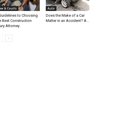
aw & Courts
Auto
Guidelines to Choosing
Does the Make of a Car
e Best Construction
Matter in an Accident? A...
jury Attorney