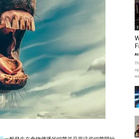
T
W
F
At
Th
op
we
牙
一般發生在食物傳播的細菌並且當這些細菌開始