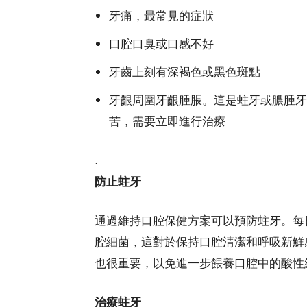
牙痛，最常見的症狀
口腔口臭或口感不好
牙齒上刻有深褐色或黑色斑點
牙齦周圍牙齦腫脹。這是蛀牙或膿腫牙
苦，需要立即進行治療
.
防止蛀牙
通過維持口腔保健方案可以預防蛀牙。每
腔細菌，這對於保持口腔清潔和呼吸新鮮
也很重要，以免進一步餵養口腔中的酸性
治療蛀牙