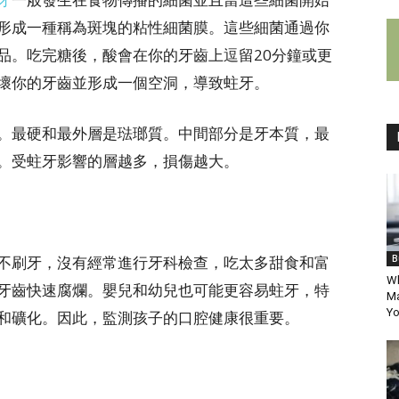
形成一種稱為斑塊的粘性細菌膜。這些細菌通過你
品。吃完糖後，酸會在你的牙齒上逗留20分鐘或更
壞你的牙齒並形成一個空洞，導致蛀牙。
。最硬和最外層是琺瑯質。中間部分是牙本質，最
。受蛀牙影響的層越多，損傷越大。
不刷牙，沒有經常進行牙科檢查，吃太多甜食和富
B
Wh
牙齒快速腐爛。嬰兒和幼兒也可能更容易蛀牙，特
Ma
Yo
和礦化。因此，監測孩子的口腔健康很重要。