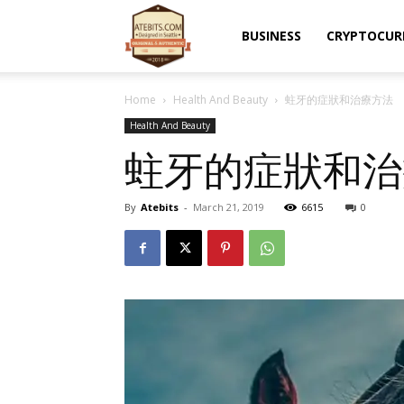
Atebits
BUSINESS
CRYPTOCUR
Home
Health And Beauty
蛀牙的症狀和治療方法
Health And Beauty
蛀牙的症狀和治
By
Atebits
-
March 21, 2019
6615
0