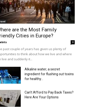
ravel
here are the Most Family
riendly Cities in Europe?
ebits
0
e past couple of years has given us plenty of
portunities to think about how we live and where
 live and suddenly it...
Alkaline water; a secret
ingredient for flushing out toxins
for healthy...
Can’t Afford to Pay Back Taxes?
Here Are Your Options