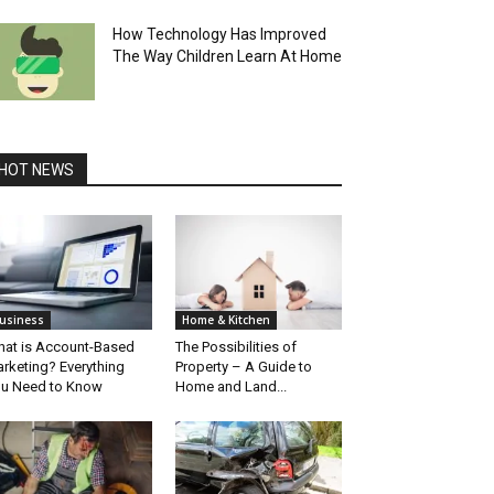
How Technology Has Improved
The Way Children Learn At Home
HOT NEWS
usiness
Home & Kitchen
at is Account-Based
The Possibilities of
rketing? Everything
Property – A Guide to
u Need to Know
Home and Land...