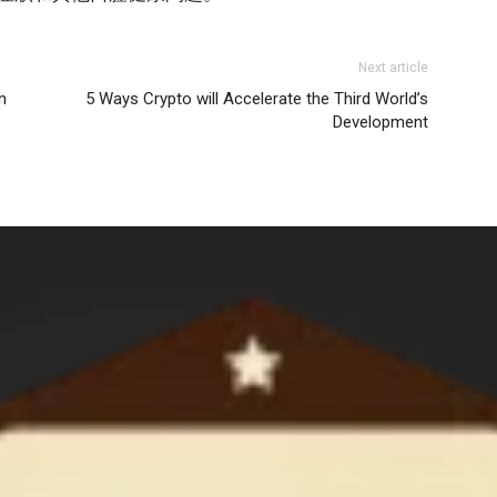
Next article
n
5 Ways Crypto will Accelerate the Third World’s
Development