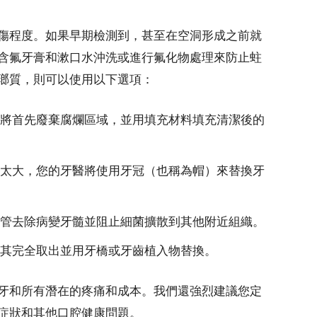
傷程度。如果早期檢測到，甚至在空洞形成之前就
含氟牙膏和漱口水沖洗或進行氟化物處理來防止蛀
瑯質，則可以使用以下選項：
將首先廢棄腐爛區域，並用填充材料填充清潔後的
太大，您的牙醫將使用牙冠（也稱為帽）來替換牙
管去除病變牙髓並阻止細菌擴散到其他附近組織。
其完全取出並用牙橋或牙齒植入物替換。
牙和所有潛在的疼痛和成本。我們還強烈建議您定
症狀和其他口腔健康問題。