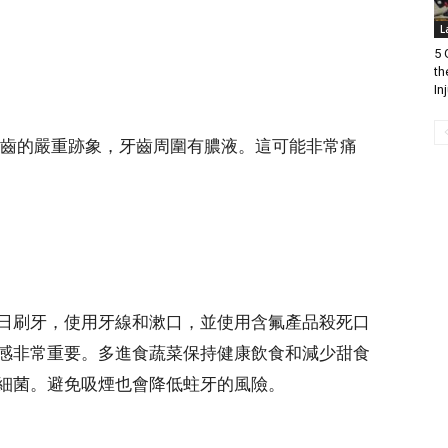
L
5 
th
In
齒的嚴重跡象，牙齒周圍有膿液。這可能非常痛
日刷牙，使用牙線和漱口，並使用含氟產品殺死口
感非常重要。多進食蔬菜保持健康飲食和減少甜食
細菌。避免吸煙也會降低蛀牙的風險。